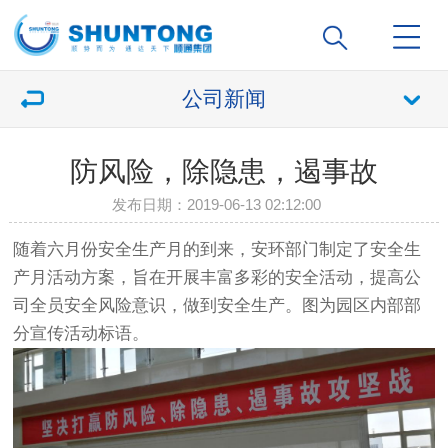
公司新闻
防风险，除隐患，遏事故
发布日期：2019-06-13 02:12:00
随着六月份安全生产月的到来，安环部门制定了安全生
产月活动方案，旨在开展丰富多彩的安全活动，提高公
司全员安全风险意识，做到安全生产。图为园区内部部
分宣传活动标语。