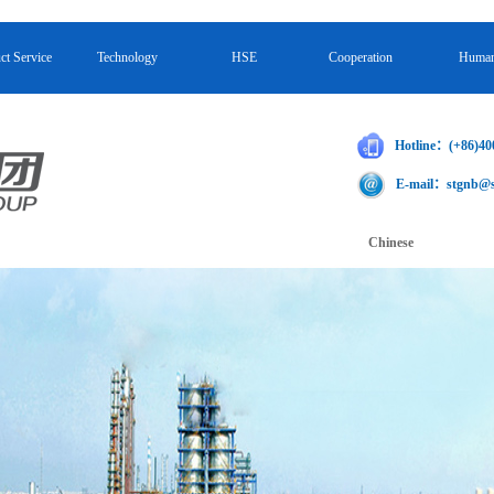
ct Service
Technology
HSE
Cooperation
Huma
ct Service
Technology
HSE
Cooperation
Huma
Hotline：
(+86)40
E-mail：
stgnb@
Chinese