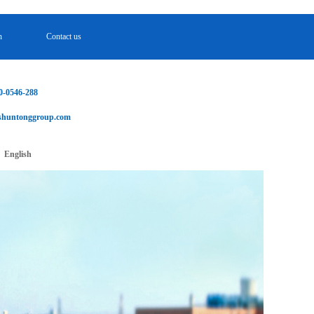
n
Contact us
n
Contact us
0-0546-288
shuntonggroup.com
English