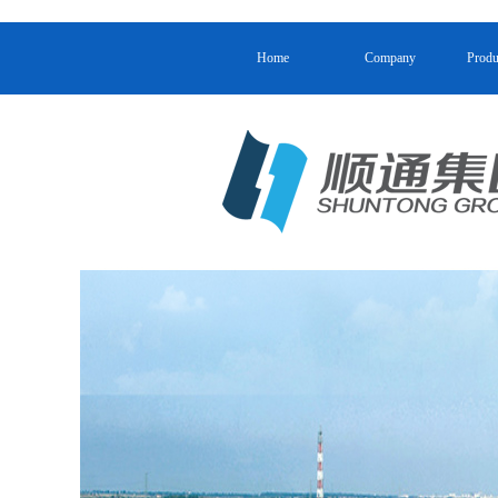
Home
Company
Produ
Home
Company
Produ