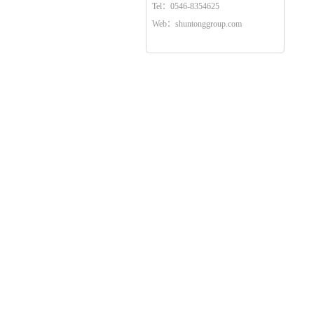
Tel：0546-8354625
Web：shuntonggroup.com